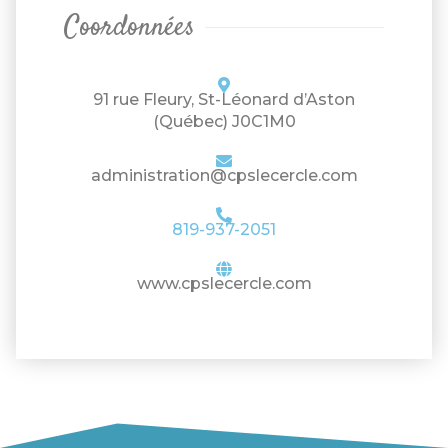
Coordonnées
91 rue Fleury, St-Léonard d’Aston
(Québec) J0C1M0
administration@cpslecercle.com
819-937-2051
www.cpslecercle.com