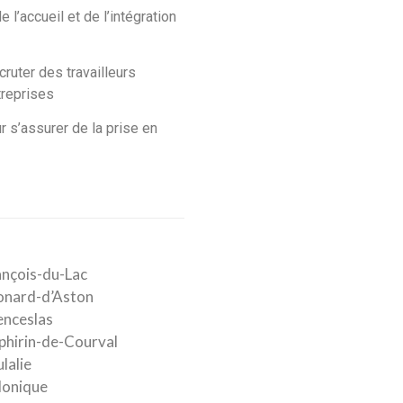
e l’accueil et de l’intégration
ruter des travailleurs
treprises
 s’assurer de la prise en
ançois-du-Lac
onard-d’Aston
enceslas
phirin-de-Courval
lalie
Monique