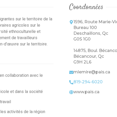
Coordonnées
grantes sur le territoire de la
1596, Route Marie-Vi
aires agricoles sur le
Bureau 100
sité ethnoculturelle et
Deschaillons, Qc
tement de travailleurs
G0S 1G0
d’œuvre sur le territoire.
14875, Boul. Bécanc
Bécancour, Qc
G9H 2L6
mlemire@pais.ca
(en collaboration avec le
819-294-6020
ricole et dans la société
www.pais.ca
travail
les activités de la région