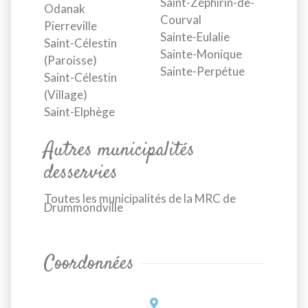
Saint-Zéphirin-de-
Odanak
Courval
Pierreville
Sainte-Eulalie
Saint-Célestin
Sainte-Monique
(Paroisse)
Sainte-Perpétue
Saint-Célestin
(Village)
Saint-Elphège
Autres municipalités
desservies
Toutes les municipalités de la MRC de
Drummondville
Coordonnées